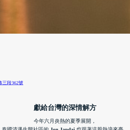
路三段362號
獻給台灣的深情解方
今年六月炎熱的夏季展開，
泰國清邁生態社區的 
Jon Jandai
 也跟著這股熱浪來臺，