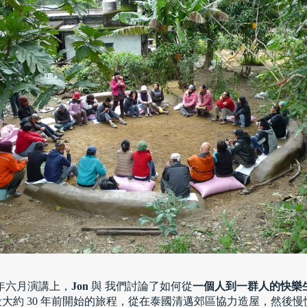
年六月
演講上，
Jon
與 我們
討論了如何從
一個人到一群人的快樂
段
大約 30 年前開始的旅程，從
在泰國清邁郊區協力造屋，然後慢