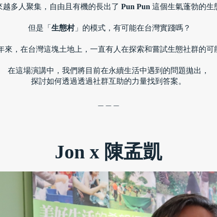
來越多人聚集，自由且有機的長出了 
Pun Pun
 這個生氣蓬勃的生
 但是「
生態村
」的模式，有可能在台灣實踐嗎？
 年來，在
台灣這塊土地上，
一直有人在探索和嘗試生態社群的可
在這場演講中，我們將目前在永續生活中遇到的問題拋出，
探討如何透過透過社群
互助
的力量找到答案。
＿＿＿
Jon x 陳孟凱