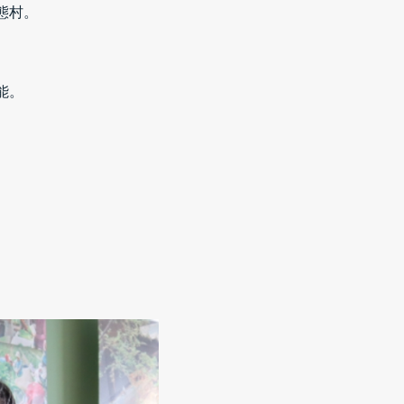
態村
。
能。