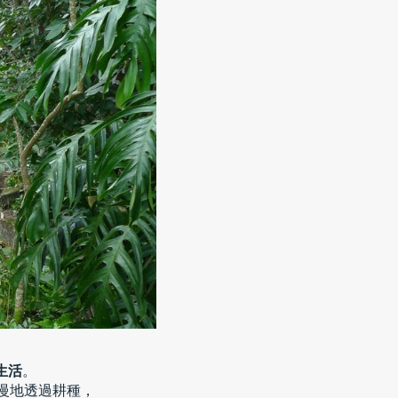
生活
。
慢地透過耕種，