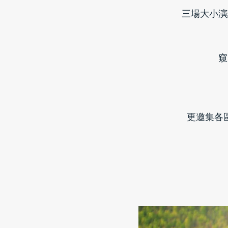
三場大小演
窺
更邀集各