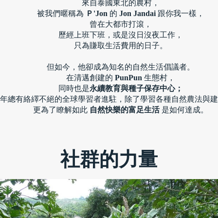
來自泰國東北的農村，
被我們暱稱為 
Ｐ'Jon
 的 
Jon Jandai
 跟你我一樣，
曾在大都市打滾，
歷經上班下班，或是沒日沒夜工作，
只為賺取生活費用的日子。
但如今，他卻成為知名的自然生活倡議者。
在清邁創建的 
PunPun
 生態村，
同時也是
永續教育與種子保存中心；
年總有絡繹不絕的全球學習者進駐，除了學習各種自然農法與建
更為了瞭解如此 
自然快樂的富足生活 
是如何達成。
社群的力量